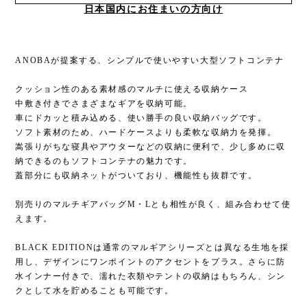
日本国内にお住まいの方向け
ANOBAが提案する、シンプルで使いやすい大型ソフトコンテナ
クッション性のある素材感のマルチに使える収納ケース
中敷き付きでさまざまなギアを収納可能。
車にドカッと積み込める、使い勝手の良い収納バッグです。
ソフト素材のため、ハードケースよりも柔軟な収納力を発揮。
嵩張りがちな寝具やアウターなどの収納に便利で、少し多めに収
納できるのもソフトコンテナの魅力です。
蓋部分にも収納ネットがついており、機能性も抜群です。
別売りのマルチギアバッグM・Lとも相性が良く、組み合わせて使
えます。
BLACK EDITIONは通常のマルギアシリーズとは異なる生地を採
用し、デザインにワンポイントのアクセントをプラス。さらに防
水インナー付きで、濡れた衣類やテントの収納はもちろん、シン
クとして水を貯めることも可能です。