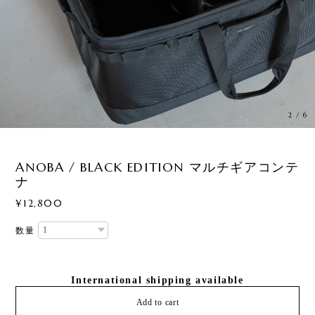
3
/
6
ANOBA / BLACK EDITION マルチギアコンテ
ナ
¥12,800
数量
International shipping available
Add to cart