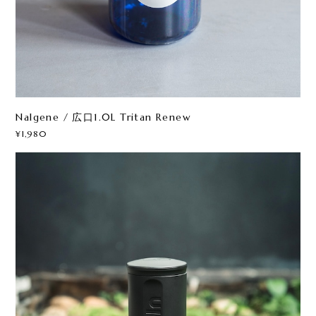
Nalgene / 広口1.0L Tritan Renew
¥1,980