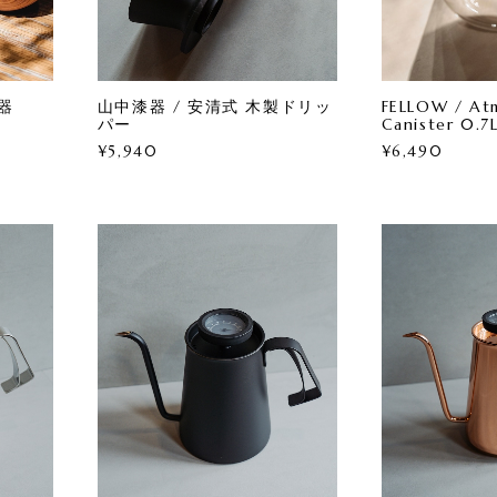
器
山中漆器 / 安清式 木製ドリッ
FELLOW / At
パー
Canister 0.7
¥5,940
¥6,490