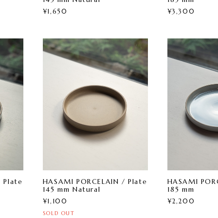
¥1,650
¥3,300
 Plate
HASAMI PORCELAIN / Plate
HASAMI PORC
145 mm Natural
185 mm
¥1,100
¥2,200
SOLD OUT