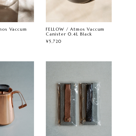
mos Vaccum
FELLOW / Atmos Vaccum
L
Canister 0.4L Black
¥5,720