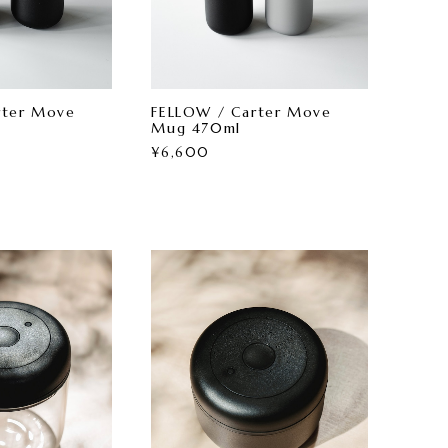
rter Move
FELLOW / Carter Move
Mug 470ml
¥6,600