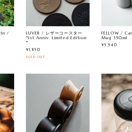
n /
LUVER / レザーコースター
FELLOW / Ca
*1st Anniv. Limited Edition
Mug 350ml
*
¥5,940
¥1,850
SOLD OUT