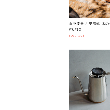
山中漆器 / 安清式 木の
¥5,720
SOLD OUT