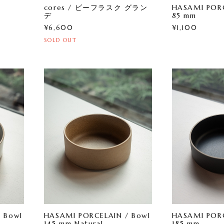
cores / ビーフラスク グラン
HASAMI PORC
デ
85 mm
¥6,600
¥1,100
SOLD OUT
 Bowl
HASAMI PORCELAIN / Bowl
HASAMI PORC
145 mm Natural
185 mm