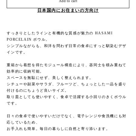
Add to cart
日本国内にお住まいの方向け
すっきりとしたラインと有機的な質感が魅力の HASAMI
PORCELAIN ボウル。
シンプルながらも、和洋を問わず日常の食卓にすっと馴染むデザ
インです。
重箱から着想を得たモジュール構造により、器同士を積み重ねて
効率的に収納可能。
スペースを無駄にせず、美しく整えられます。
シチューや副菜やサラダ、フルーツど、ちょっとした一品を盛り
付けるのにちょうど良いサイズ。
取り皿としても使いやすく、食卓で活躍する小回りのきくボウル
です。
日々の食卓で使いやすいだけでなく、電子レンジや食洗機にも対
応しているため、
お手入れも簡単。毎日の暮らしに自然と寄り添います。