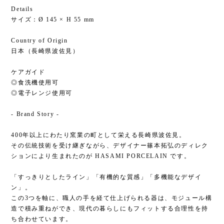
Details
サイズ：Ø 145 × H 55 mm
Country of Origin
日本（長崎県波佐見）
ケアガイド
◎食洗機使用可
◎電子レンジ使用可
- Brand Story -
400年以上にわたり窯業の町として栄える長崎県波佐見。
その伝統技術を受け継ぎながら、デザイナー篠本拓弘のディレク
ションにより生まれたのが HASAMI PORCELAIN です。
「すっきりとしたライン」「有機的な質感」「多機能なデザイ
ン」。
この3つを軸に、職人の手を経て仕上げられる器は、モジュール構
造で積み重ねができ、現代の暮らしにもフィットする合理性を持
ち合わせています。