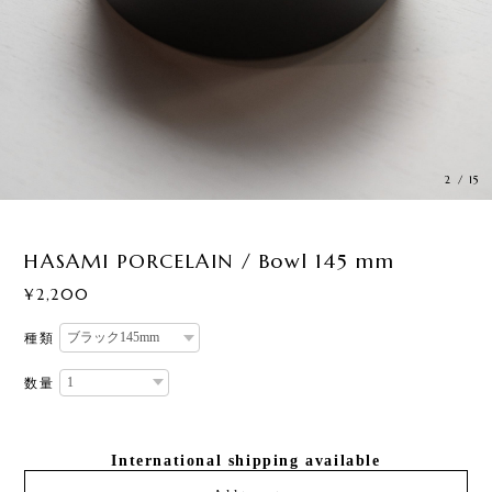
3
/
15
HASAMI PORCELAIN / Bowl 145 mm
¥2,200
種類
数量
International shipping available