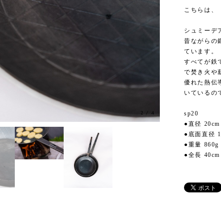
こちらは、
シュミーデ
昔ながらの
ています。
すべてが鉄
で焚き火や
優れた熱伝
いているの
2
/
4
sp20
●直径 20cm
●底面直径 1
●重量 860g
●全長 40cm