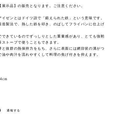
【展示品】の販売となります。ご注意ください。
アイゼンとはドイツ語で「鍛えられた鉄」という意味です。
鍛造製法で、熱した鉄を叩き、のばしてフライパンに仕上げ
でできているのでずっしりとした重量感があり、とても強靭
薪ストーブで使うこともできます。
導と抜群の熱保持力をもち、さらに表面には網目状の溝がつ
で油や肉汁を流れやすくして料理の焦げ付きを抑えます。
4cm
通報する