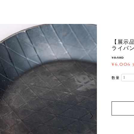
【展示品
ライパン 
¥8,580
¥6,006
数量