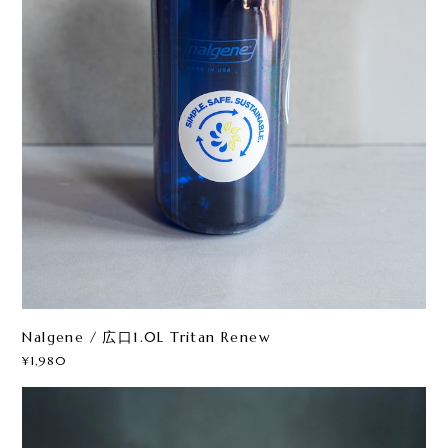
Nalgene / 広口1.0L Tritan Renew
¥1,980