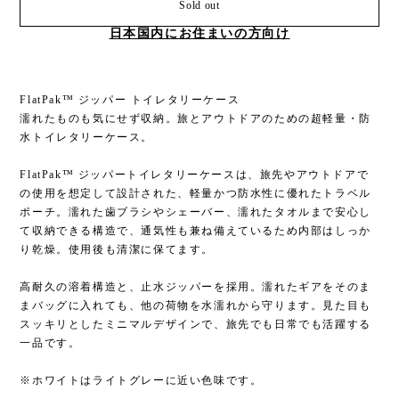
Sold out
日本国内にお住まいの方向け
FlatPak™ ジッパー トイレタリーケース
濡れたものも気にせず収納。旅とアウトドアのための超軽量・防
水トイレタリーケース。
FlatPak™ ジッパートイレタリーケースは、旅先やアウトドアで
の使用を想定して設計された、軽量かつ防水性に優れたトラベル
ポーチ。濡れた歯ブラシやシェーバー、濡れたタオルまで安心し
て収納できる構造で、通気性も兼ね備えているため内部はしっか
り乾燥。使用後も清潔に保てます。
高耐久の溶着構造と、止水ジッパーを採用。濡れたギアをそのま
まバッグに入れても、他の荷物を水濡れから守ります。見た目も
スッキリとしたミニマルデザインで、旅先でも日常でも活躍する
一品です。
※ホワイトはライトグレーに近い色味です。