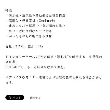
特徴
・防水性・通気性を兼ね備えた独自構造
・高耐久・軽量素材（Cordura®）
・止水ジッパー採用で中身の漏れを防止
・吊り下げに便利なループ付き
・湿ったものも収納できる仕様
容量：2.25L、重さ：33g
トイレタリーケースの“かさばる・濡れる”を解決する、次世代の
旅道具。
FlatPak™で、もっと軽やかな旅支度を。
※デバイスやモニター環境により実際の色味と異なる場合があり
ます。
通報する