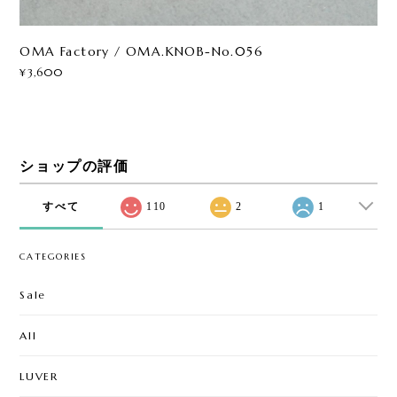
OMA Factory / OMA.KNOB-No.056
¥3,600
ショップの評価
すべて
110
2
1
CATEGORIES
Sale
All
LUVER