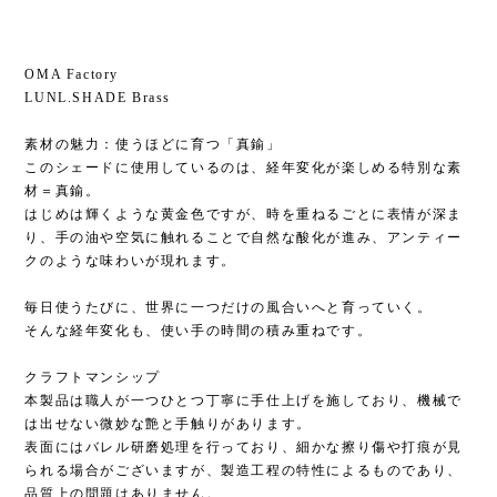
OMA Factory
LUNL.SHADE Brass
素材の魅力：使うほどに育つ「真鍮」
このシェードに使用しているのは、経年変化が楽しめる特別な素
材＝真鍮。
はじめは輝くような黄金色ですが、時を重ねるごとに表情が深ま
り、手の油や空気に触れることで自然な酸化が進み、アンティー
クのような味わいが現れます。
毎日使うたびに、世界に一つだけの風合いへと育っていく。
そんな経年変化も、使い手の時間の積み重ねです。
クラフトマンシップ
本製品は職人が一つひとつ丁寧に手仕上げを施しており、機械で
は出せない微妙な艶と手触りがあります。
表面にはバレル研磨処理を行っており、細かな擦り傷や打痕が見
られる場合がございますが、製造工程の特性によるものであり、
品質上の問題はありません。