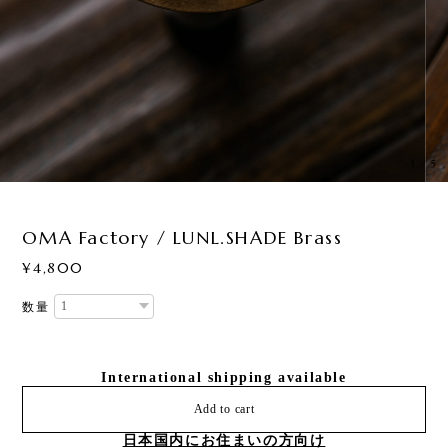
3
/
5
OMA Factory / LUNL.SHADE Brass
¥4,800
数量
International shipping available
Add to cart
日本国内にお住まいの方向け