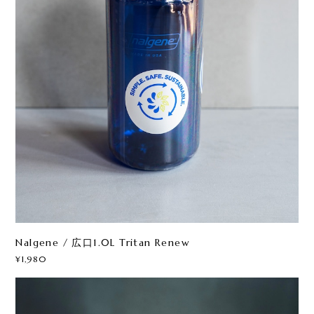
Nalgene / 広口1.0L Tritan Renew
¥1,980