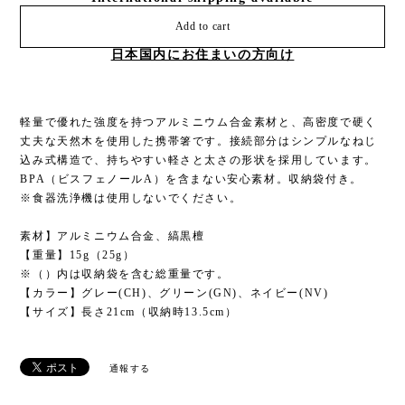
Add to cart
日本国内にお住まいの方向け
軽量で優れた強度を持つアルミニウム合金素材と、高密度で硬く
丈夫な天然木を使用した携帯箸です。接続部分はシンプルなねじ
込み式構造で、持ちやすい軽さと太さの形状を採用しています。
BPA（ビスフェノールA）を含まない安心素材。収納袋付き。
※食器洗浄機は使用しないでください。
素材】アルミニウム合金、縞黒檀
【重量】15g（25g）
※（）内は収納袋を含む総重量です。
【カラー】グレー(CH)、グリーン(GN)、ネイビー(NV)
【サイズ】長さ21cm（収納時13.5cm）
通報する