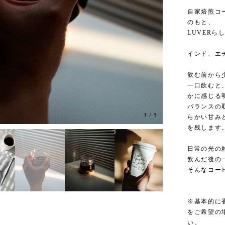
自家焙煎コー
のもと、
LUVER
インド、エ
飲む前から
一口飲むと
かに感じる
バランスの
3
/
5
らかい甘み
を残します
日常の光の
飲んだ後の
そんなコー
※基本的に
をご希望の
い。