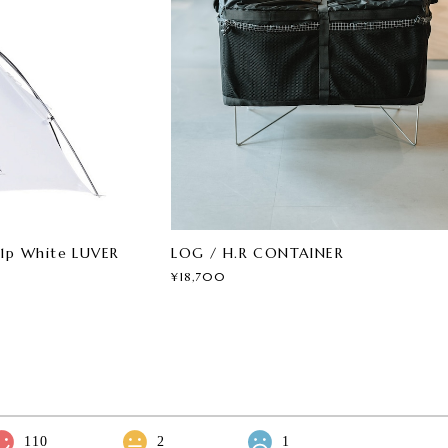
 1p White LUVER
LOG / H.R CONTAINER
¥18,700
110
2
1