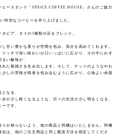
ヒースタンド「SPAiCE COFFEE HOUSE」さんのご協力
らしい特別なコーヒーを作り上げました。
チオピア、タイの3種類の豆をブレンド。
少し甘い豊かな香りが空間を包み、気分を高めてくれます。
、リッチで深い味わいが口いっぱいに広がり、その中にわず
明るい酸味が、
取れた複雑さを生み出します。そして、ナッツのようなやわ
と少しの苦味が両者を包み込むように広がり、心地よい余韻
。
粒となる、
一歩が少し軽くなるような、日々の生活が少し明るくなる、
ヒーです。
香りが移らないよう、他の商品と同梱はいたしません。同梱
場合は、他のご注文商品と同じ配送方法を指定してくださ